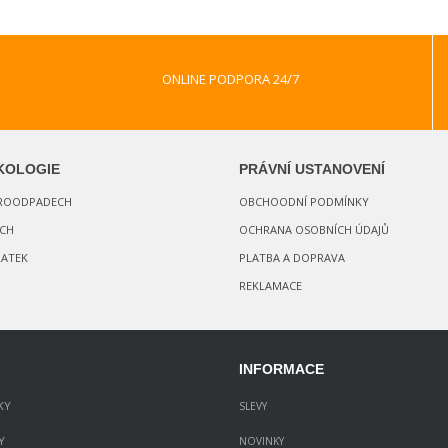
ONLINE PODPORA 24/7
KOLOGIE
PRÁVNÍ USTANOVENÍ
TROODPADECH
OBCHOODNÍ PODMÍNKY
CH
OCHRANA OSOBNÍCH ÚDAJŮ
ATEK
PLATBA A DOPRAVA
REKLAMACE
INFORMACE
KY
SLEVY
Y
NOVINKY