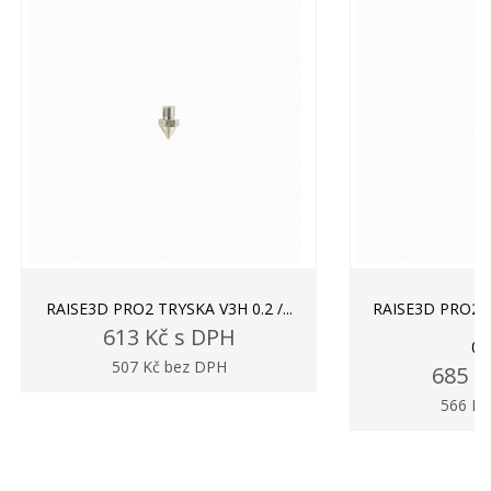
RAISE3D PRO2 TRYSKA V3H 0.2 /...
RAISE3D PRO2
613 Kč s DPH
0.
507 Kč bez DPH
685 K
566 Kč