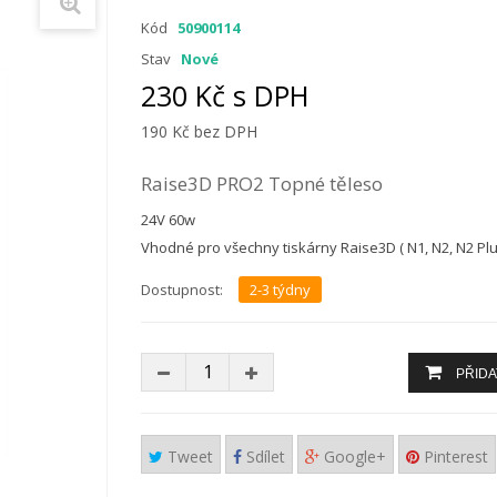
Kód
50900114
Stav
Nové
230 Kč s DPH
190 Kč
bez DPH
Raise3D PRO2 Topné těleso
24V 60w
Vhodné pro všechny tiskárny Raise3D ( N1, N2, N2 Plus
Dostupnost:
2-3 týdny
PŘIDA
Tweet
Sdílet
Google+
Pinterest