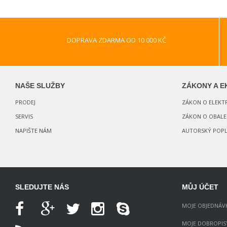
DOPRAVA ZDARMA OD 10 000 KČ
NAŠE SLUŽBY
ZÁKONY A E
PRODEJ
ZÁKON O ELEK
SERVIS
ZÁKON O OBALE
NAPIŠTE NÁM
AUTORSKÝ POPL
SLEDUJTE NÁS
MŮJ ÚČET
MOJE OBJEDNÁV
MOJE DOBROPIS