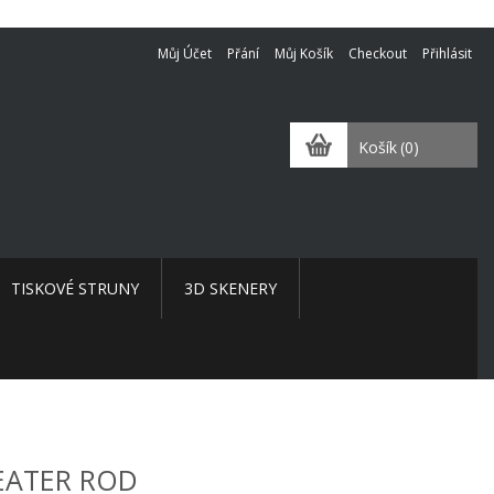
Můj Účet
Přání
Můj Košík
Checkout
Přihlásit
Košík
(0)
TISKOVÉ STRUNY
3D SKENERY
EATER ROD