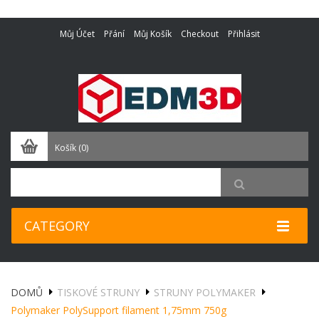
Můj Účet
Přání
Můj Košík
Checkout
Přihlásit
Košík
(0)
CATEGORY
DOMŮ
TISKOVÉ STRUNY
STRUNY POLYMAKER
Polymaker PolySupport filament 1,75mm 750g