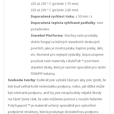
225 až 235 ° C (průměr 1,75 mm)
225 až 235 ° C (průměr 2,85 mm)
Doporučená rychlost tisku:
≤ 50 mm / s
Doporučená teplota vyhřívané podložky:
neni
požadován
o
Stavební Platforma:
Všechny naše produkty
dobře fungují na běžných stavebních deskových
površích, jako je modrá páska, Kapton pásky, sklo,
etc. Nicméně pro nejlepší výsledky, doporučujeme
používat naše materiály s BuildTak ™ povrchem
stavební desky, který je navržen speciálně pro stolní
FDM/FFF tiskárny.
Svoboda tvorby:
Kolikrát jste vytiskli část jen aby jste zjistili, že
tisk buď selhal kvůli nedostatku podpory, nebo, jak těžké může
být odstranit podporu, aniž by jste nezpůsobily nějaké škody
na části?
Jsme rádi, že vám můžeme pomoct s novým řešením.
PolySupport ™ je materiál určený speciálně pro vytvoření
podpůrné struktury, která poskytuje dostatečnou podporu