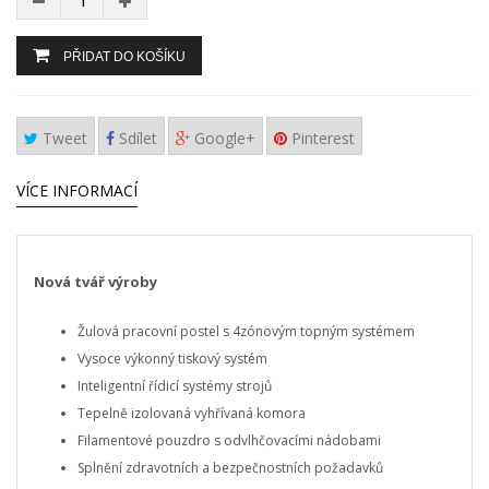
PŘIDAT DO KOŠÍKU
Tweet
Sdílet
Google+
Pinterest
VÍCE INFORMACÍ
Nová tvář výroby
Žulová pracovní postel s 4zónovým topným systémem
Vysoce výkonný tiskový systém
Inteligentní řídicí systémy strojů
Tepelně izolovaná vyhřívaná komora
Filamentové pouzdro s odvlhčovacími nádobami
Splnění zdravotních a bezpečnostních požadavků