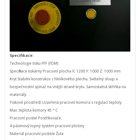
Specifikace:
Technologie tisku FFF (FDM)
Specifikace tiskárny Pracovní plocha X: 1200 Y: 1000 Z: 1000 mm
Kryt Stabilní konstrukce z hliníkového plechu. Světelný sloup a
bezpečnostní spínač na vnější straně krytu. Samostatná skříňka na
materiály.
Tiskové prostředí Uzavřená pracovní komora s regulací teploty
Max. teplota komory 45 ° C
Pracovní postel Postřikovače,
4-pásmový topný systém pracovní plošiny
Materiál pracovní postele Žula