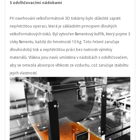
S odvlhčovacími nádobami
Při navrhování velkoformátové 3D tiskárny bylo důležité zajistit
nepřetržitou operaci, která je základním principem dlouhých
velkoformátových tisků. Byl vytvořen filamentový kufřík, který pojme 3
cívky filamentu, každá do hmotnosti 10 kg. Toto řešení zaručuje
dlouhodobý tisk a nepřetržitou práci bez nutnosti výměny
materiálů. Vlákna jsou navíc umístěna v nádobách s odvlhčovačem,
aby se omezila absorpce vlhkosti ze vzduchu, což zaručuje stabilitu
jejich vlastností.