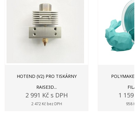
HOTEND (V2) PRO TISKÁRNY
POLYMAKER 
RAISE3D...
FILAM
2 991 Kč s DPH
1 159 
2 472 Kč bez DPH
958 Kč