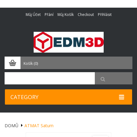
Můj Účet
Přání
Můj Košík
Checkout
Přihlásit
Košík
(0)
CATEGORY
DOMŮ
ATMAT Saturn