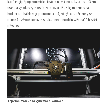
které mají připojenou míchací nádrž na vlákno.
Díky tomu můžeme
tisknout vysokou rychlostí a zpracovat až 0,5 kg materiálu za
hodinu.
Druhá hlava je pomocná a má jediný extrudér, který se
používá k výrobě nosných struktur nebo modelů vyžadujících vyšší
přesnost.
Tepelně izolovaná vyhřívaná komora