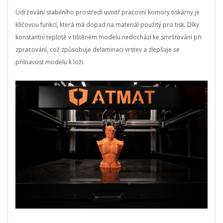
Udržování stabilního prostředí uvnitř pracovní komory tiskárny je
klíčovou funkcí, která má dopad na materiál použitý pro tisk. Díky
konstantní teplotě v tištěném modelu nedochází ke smršťování při
zpracování, což způsobuje delaminaci vrstev a zlepšuje se
přilnavost modelu k loži.