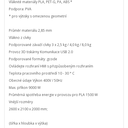
Vláknité materiály PLA, PET-G, PA, ABS *
Podpora: PVA
* pro výtisky s omezenou geometrií
Průměr materiálu 2,85 mm
Vlákno z cívky
Podporované závaží cívky 3 x 2,5 kg / 4,0 kg / 8,0 kg
Provoz 3D tiskárny Komunikace USB 2.0
Podporované formáty .gcode
Ovládejte rozhraní HMI s přizpůsobeným rozhraním
Teplota pracovního prostředí 10 - 30 ° C
Obecné údaje Výkon 400V / 50Hz
Max. příkon 9000 W
Průměrná spotřeba energie v provozu pro PLA 1500 W
Vnější rozměry
2600 x 2100 x 2000 mm;
(šířka x hloubka x výška)