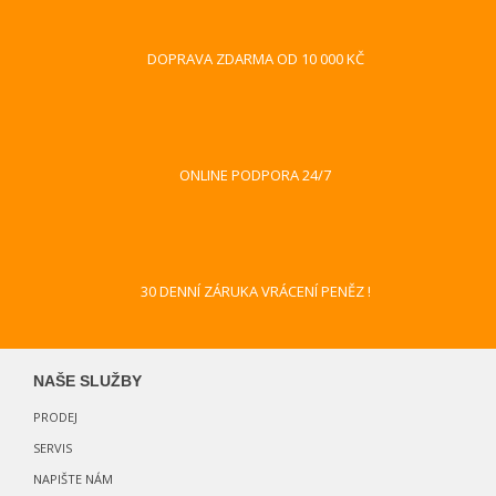
DOPRAVA ZDARMA OD 10 000 KČ
ONLINE PODPORA 24/7
30 DENNÍ ZÁRUKA VRÁCENÍ PENĚZ !
NAŠE SLUŽBY
PRODEJ
SERVIS
NAPIŠTE NÁM