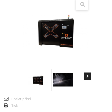
Poslat příteli
Tisk